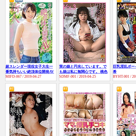
超スレンダー現役女子大生一
実の娘と円光しています。で
巨乳淫乱ボー
番気持ちいい絶頂体位開発AV
も娘は私に無関心です。 桃色
希
MIFD-067 / 2019-04-27
SDMF-001 / 2019-04-25
BYHT-001 / 20
デビュー 陸畑ひなの
かぞく VOL.3 宮沢ちはる
BT
BT
BT