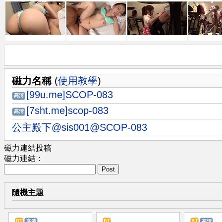
磁力名稱
(
使用教學
)
[99u.me]SCOP-083
高清
[7sht.me]scop-083
高清
公主殿下@sis001@SCOP-083
磁力連結投稿
磁力連結：
Post
隨機主題
BT
BT
BT
高清
高清