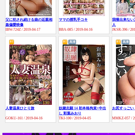
父に犯され続ける娘の近親相
ママの授乳手コキ
我慢出来ない
姦偏愛映像
人
IBW-724Z / 2019-04-17
BBA-085 / 2019-04-16
JKSR-396 / 20
BT
BT
BT
高清
高清
人妻温泉ひとり旅
奴隷志願 14 初本格拘束×中出
お尻すっごい
し 彩葉みおり
GOKU-161 / 2019-04-16
TKI-100 / 2019-04-05
MMKZ-057 / 2