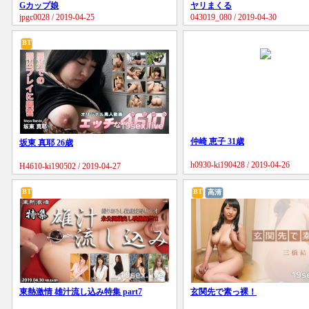
Gカップ娘
ヤリまくる
jpgc0028 / 2019-04-25
043019_080 / 2019-04-30
BT
仲崎 恵子 31歳
坂東 真耶 26歳
h0930-ki190428 / 2019-04-26
H4610-ki190502 / 2019-04-27
BT
BT
高清
東熱激情 雄汁流し込み特集 part7
玄関先で素っ裸！