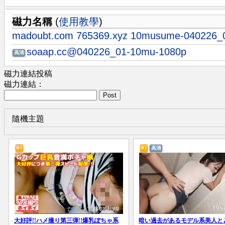
磁力名稱
(
使用教學
)
madoubt.com 765369.xyz 10musume-040226_
soaap.cc@040226_01-10mu-1080p
高清
磁力連結投稿
磁力連結：
Post
隨機主題
BT
BT
高清
大好評!!ハメ撮り第三弾!!爆乳ぽちゃ系
暗い過去があるモデル系美人と