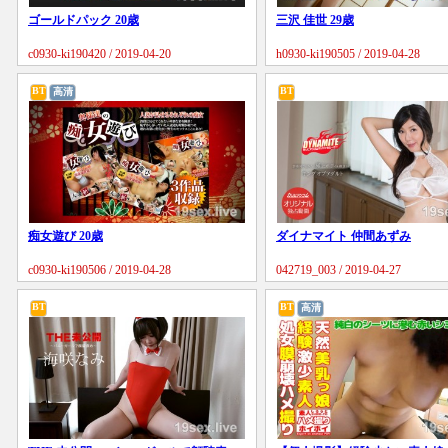
ゴールドパック 20歳
三沢 佳世 29歳
c0930-ki190420 / 2019-04-20
h0930-ki190505 / 2019-04-28
BT
BT
高清
痴女遊び 20歳
ダイナマイト 仲間あずみ
c0930-ki190506 / 2019-04-28
042719_003 / 2019-04-27
BT
BT
高清