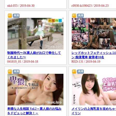
nkd-055 / 2019-04-30
c0930-ki190423 / 2019-04-23
BT
BT
高清
高清
制服時代〜JK素人娘がお口で奉仕して
レッドホットフェティッシュコ
くれました〜
ン 痴漢電車 被害者10名
041819_01 / 2019-04-18
RED-131 / 2019-04-19
BT
BT
高清
高清
卑猥な人生相談 Vol.2～素人娘のお悩み
メイリンの上海乳首を攻めちゃ
をドビュっと解決！～
イリン