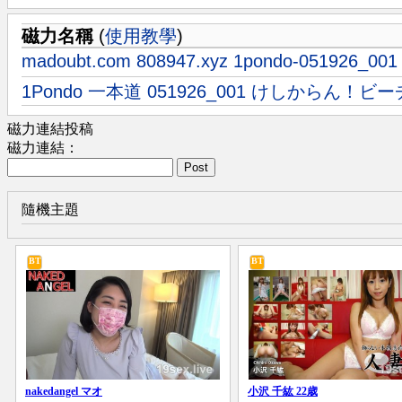
磁力名稱
(
使用教學
)
madoubt.com 808947.xyz 1pondo-051926_001
1Pondo 一本道 051926_001 けしからん！ビー
磁力連結投稿
磁力連結：
Post
隨機主題
BT
BT
nakedangel マオ
小沢 千紘 22歳