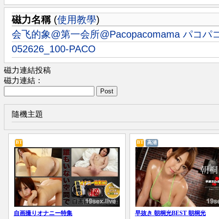
磁力名稱
(
使用教學
)
会飞的象@第一会所@Pacopacomama パコパコマ
052626_100-PACO
磁力連結投稿
磁力連結：
Post
隨機主題
BT
BT
高清
自画撮りオナニー特集
早抜き 朝桐光BEST 朝桐光