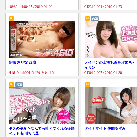
c0930-ki190427 / 2019-04-26
042319-901 / 2019-04-23
BT
BT
高清
高橋 さりな 22歳
メイリンの上海乳首を攻めちゃ
イリン
H4610-ki190416 / 2019-04-16
043019-907 / 2019-04-30
BT
BT
高清
ボクの望みをなんでも叶えてくれる従順
ダイナマイト 仲間あずみ
ペット 菊川みつ葉