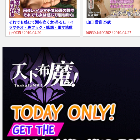
それでも感じて潮を吹く女-吊るし・イ
山口 雪音 25歳
ラマチオ・鼻フック・蝋燭・電マ地獄
etc…
jup0035 / 2019-04-20
h0930-ki190502 / 2019-04-27