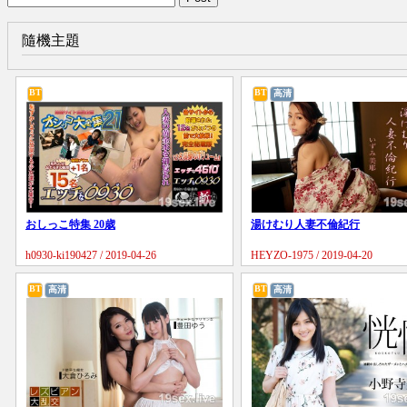
隨機主題
BT
BT
高清
おしっこ特集 20歳
湯けむり人妻不倫紀行
h0930-ki190427 / 2019-04-26
HEYZO-1975 / 2019-04-20
BT
BT
高清
高清