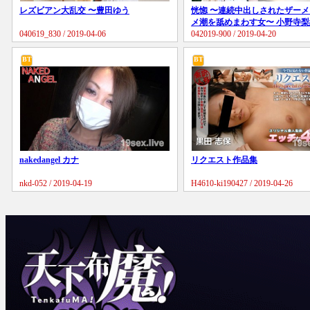
レズビアン大乱交 〜豊田ゆう
恍惚 〜連続中出しされたザー
メ潮を舐めまわす女〜 小野寺梨
040619_830 / 2019-04-06
042019-900 / 2019-04-20
BT
BT
nakedangel カナ
リクエスト作品集
nkd-052 / 2019-04-19
H4610-ki190427 / 2019-04-26