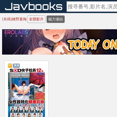
[有碼]檜野夏梅
全部影片
磁力連結
BT
高清