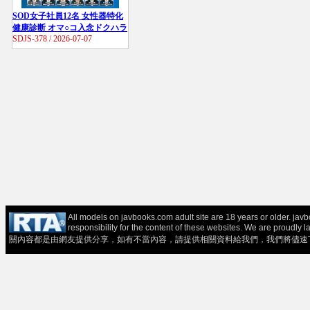
SOD女子社員12名 女性器特化
健康診断 オマ○コ入念ドクハラ
SDJS-378 / 2026-07-07
545分
All models on javbooks.com adult site are 18 years or older. ja
responsibility for the content of these websit
關內容都是由網友提供分享，如有不當內容，請提供相關資料給我們，我們將儘速